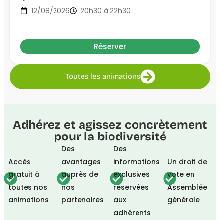
12/08/2026
20h30 à 22h30
Réserver
Toutes les animations
Adhérez et agissez concrètement
pour la biodiversité
Des
Des
Accès
avantages
informations
Un droit de
gratuit à
auprès de
exclusives
vote en
toutes nos
nos
réservées
Assemblée
animations
partenaires
aux
générale
adhérents