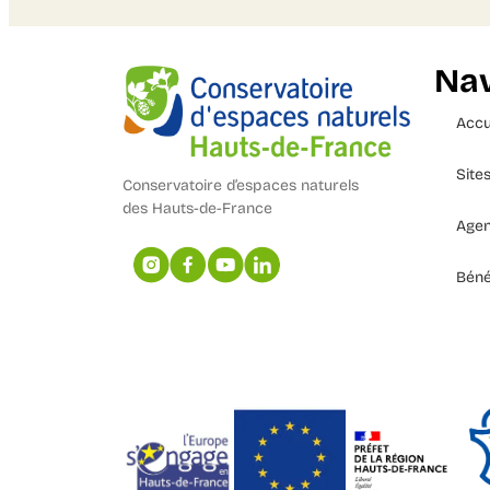
Nav
Accu
Site
Conservatoire d’espaces naturels
des Hauts-de-France
Age
Béné