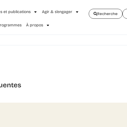
és et publications
Agir & s’engager
Recherche
 Programmes
À propos
uentes