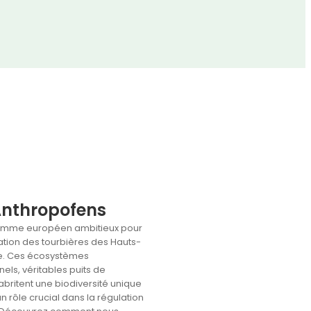
Anthropofens
amme européen ambitieux pour
ation des tourbières des Hauts-
e. Ces écosystèmes
els, véritables puits de
britent une biodiversité unique
un rôle crucial dans la régulation