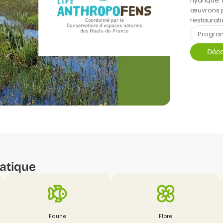
hydrique
œuvrons p
restaurat
Progra
Déco
atique
Faune
Flore