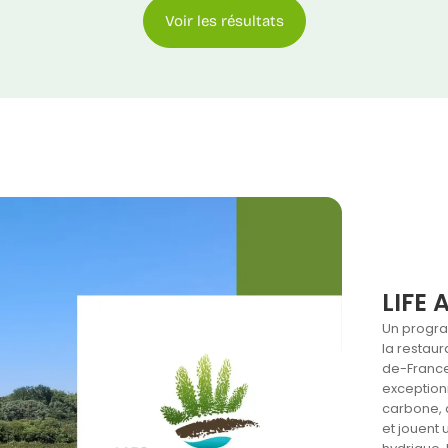
Voir les résultats
LIFE 
Un progr
la restaur
de-Franc
exceptionn
carbone, a
et jouent 