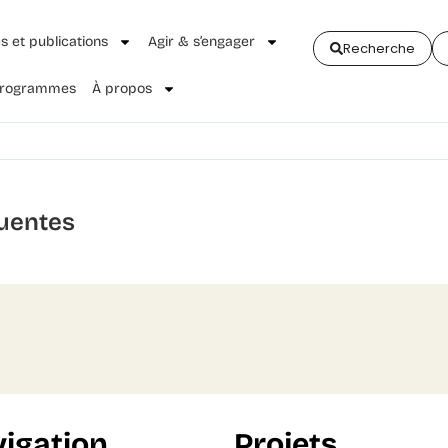
és et publications
Agir & s’engager
Recherche
 Programmes
À propos
uentes
igation
Projets