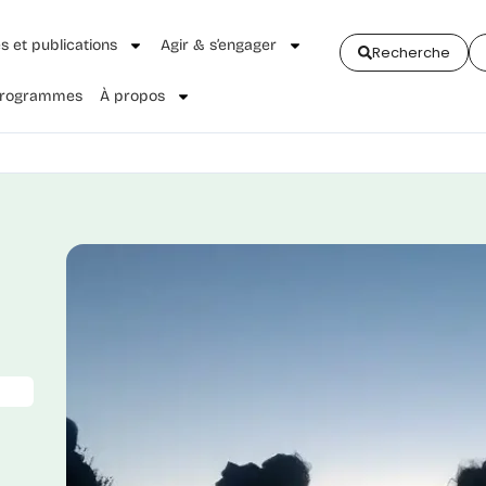
és et publications
Agir & s’engager
Recherche
 Programmes
À propos