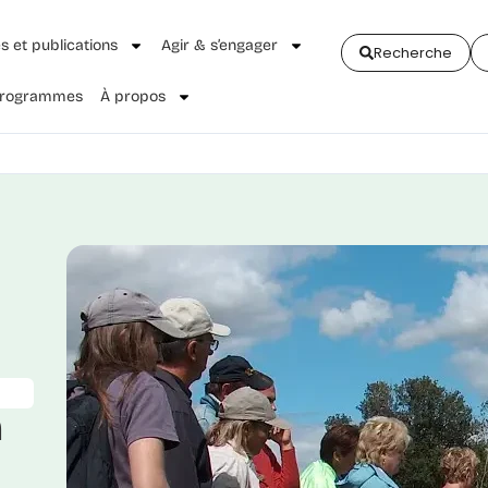
és et publications
Agir & s’engager
Recherche
 Programmes
À propos
n