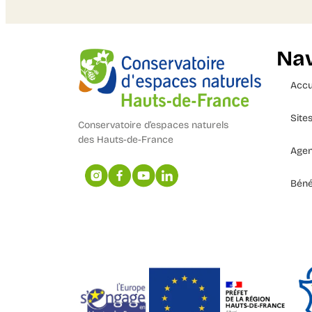
Nav
Accu
Site
Conservatoire d’espaces naturels
des Hauts-de-France
Age
Béné