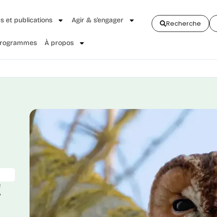
és et publications
Agir & s’engager
Recherche
 Programmes
À propos
!