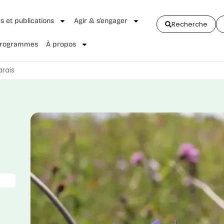
és et publications
Agir & s’engager
Recherche
 Programmes
À propos
rais