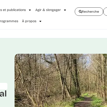
és et publications
Agir & s’engager
Recherche
 Programmes
À propos
al