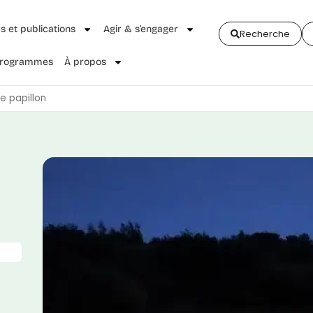
és et publications
Agir & s’engager
Recherche
 Programmes
À propos
e papillon