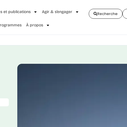
és et publications
Agir & s’engager
Recherche
 Programmes
À propos