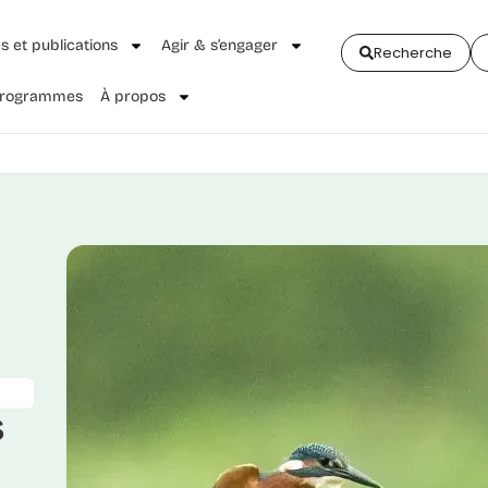
és et publications
Agir & s’engager
Recherche
 Programmes
À propos
s