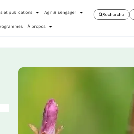
és et publications
Agir & s’engager
Recherche
 Programmes
À propos