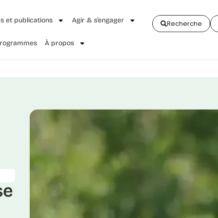
és et publications
Agir & s’engager
Recherche
 Programmes
À propos
se