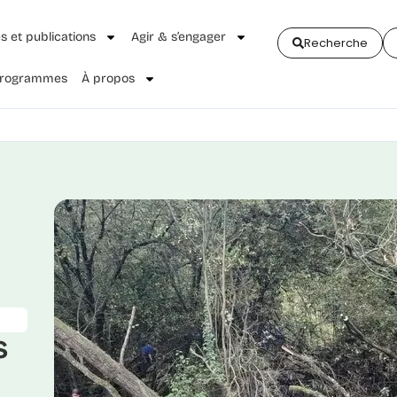
és et publications
Agir & s’engager
Recherche
 Programmes
À propos
s