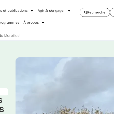
és et publications
Agir & s’engager
Recherche
 Programmes
À propos
e Maroilles!
s
s