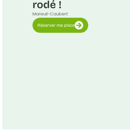
rodé !
Mareuil-Caubert
Réserver ma place