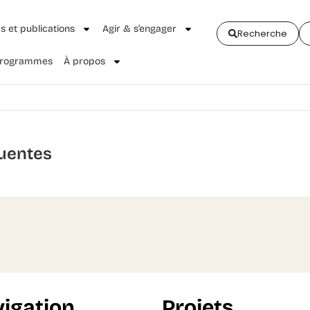
és et publications
Agir & s’engager
Recherche
 Programmes
À propos
uentes
igation
Projets