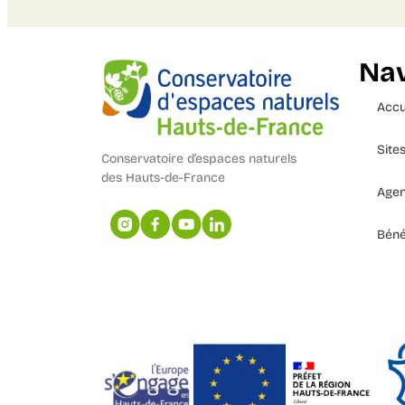
Nav
Accu
Site
Conservatoire d’espaces naturels
des Hauts-de-France
Age
Béné