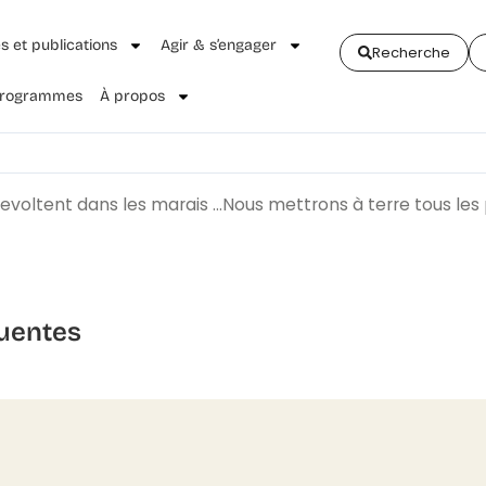
és et publications
Agir & s’engager
Recherche
 Programmes
À propos
irevoltent dans les marais …Nous mettrons à terre tous les
uentes