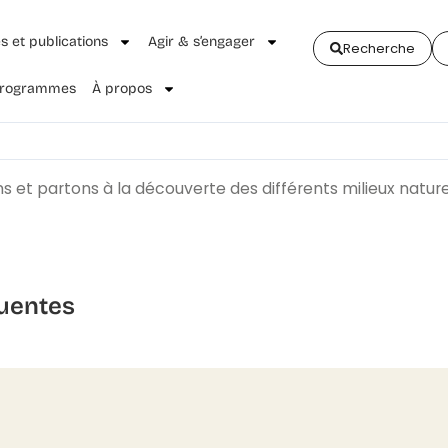
és et publications
Agir & s’engager
Recherche
 Programmes
À propos
 et partons à la découverte des différents milieux nature
uentes