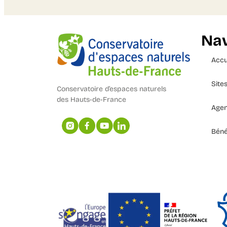
Nav
Accu
Site
Conservatoire d’espaces naturels
des Hauts-de-France
Age
Béné