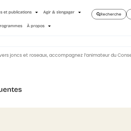
és et publications
Agir & s’engager
Recherche
 Programmes
À propos
ravers joncs et roseaux, accompagnez l’animateur du Conse
uentes