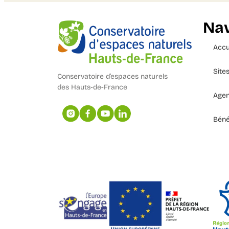
Nav
Accu
Site
Conservatoire d’espaces naturels
des Hauts-de-France
Age
Béné