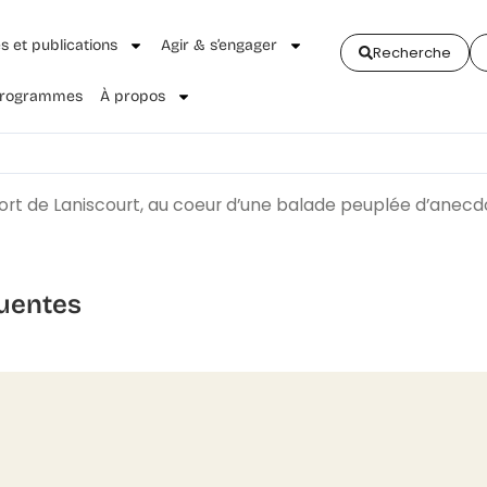
és et publications
Agir & s’engager
Recherche
 Programmes
À propos
ort de Laniscourt, au coeur d’une balade peuplée d’anecdote
uentes