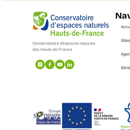
Nav
Accu
Site
Conservatoire d’espaces naturels
des Hauts-de-France
Age
Béné