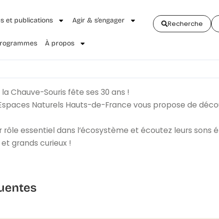
és et publications
Agir & s’engager
Recherche
 Programmes
À propos
 la Chauve-Souris fête ses 30 ans !
 Espaces Naturels Hauts-de-France vous propose de découvr
 rôle essentiel dans l’écosystème et écoutez leurs sons é
 et grands curieux !
uentes