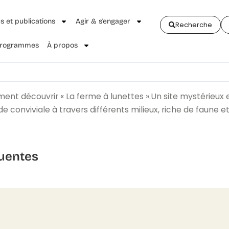
és et publications
Agir & s’engager
Recherche
 Programmes
À propos
nt découvrir « La ferme à lunettes ».Un site mystérieux 
onviviale à travers différents milieux, riche de faune et
uentes