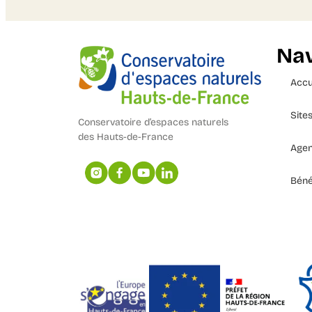
Nav
Accu
Site
Conservatoire d’espaces naturels
des Hauts-de-France
Age
Béné