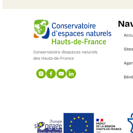
Nav
Accu
Site
Conservatoire d’espaces naturels
des Hauts-de-France
Age
Béné