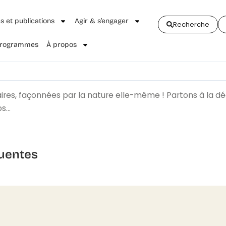
és et publications
Agir & s’engager
Recherche
 Programmes
À propos
res, façonnées par la nature elle-même ! Partons à la dé
ps…
uentes