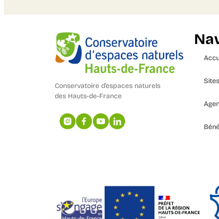
Nav
Accu
Site
Conservatoire d’espaces naturels
des Hauts-de-France
Age
Béné