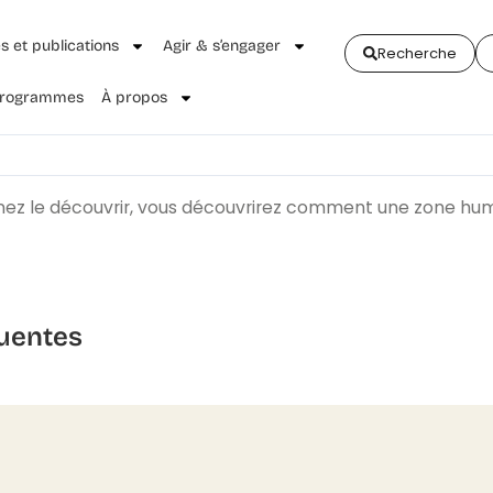
és et publications
Agir & s’engager
Recherche
 Programmes
À propos
venez le découvrir, vous découvrirez comment une zone hu
uentes