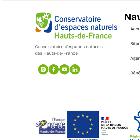
Nav
Accu
Site
Conservatoire d’espaces naturels
des Hauts-de-France
Age
Béné