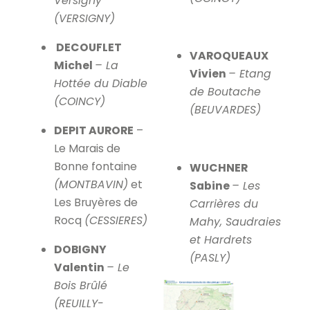
Versigny
(VERSIGNY)
DECOUFLET
VAROQUEAUX
Michel
– La
Vivien
– Etang
Hottée du Diable
de Boutache
(COINCY)
(BEUVARDES)
DEPIT AURORE
–
Le Marais de
Bonne fontaine
WUCHNER
(MONTBAVIN)
et
Sabine
– Les
Les Bruyères de
Carrières du
Rocq
(CESSIERES)
Mahy, Saudraies
et Hardrets
DOBIGNY
(PASLY)
Valentin
– Le
Bois Brûlé
(REUILLY-