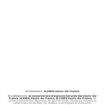
Ils financent :
la DREAL Hauts-de-France.
Ils collaborent :
le Conservatoire d’espaces naturels des Hauts-de-
France
,
la DREAL Hauts-de-France
,
le CSRPN Hauts-de-France
, les
acteurs naturalistes régionaux, les gestionnaires d’espaces naturels, le
collectivités territoriales, les réseaux scientifiques et associatifs.