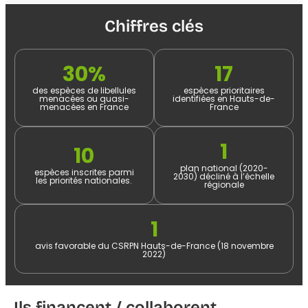
Chiffres clés
30%
17
des espèces de libellules
espèces prioritaires
menacées ou quasi-
identifiées en Hauts-de-
menacées en France​
France​
1
10
plan national (2020-
espèces inscrites parmi
2030) décliné à l’échelle
les priorités nationales.​
régionale​
1
avis favorable du CSRPN Hauts-de-France (18 novembre
2022)​
Ils financent / collaborent