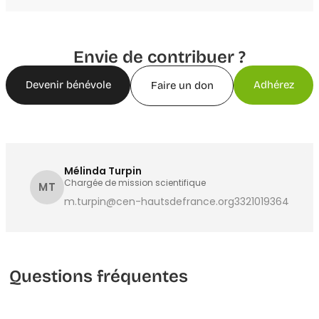
Envie de contribuer ?
Devenir bénévole
Adhérez
Faire un don
Mélinda Turpin
Chargée de mission scientifique
MT
m.turpin@cen-hautsdefrance.org
3321019364
Questions fréquentes