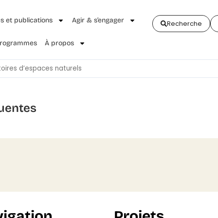
és et publications
Agir & s’engager
Recherche
 Programmes
À propos
toires d’espaces naturels
uentes
igation
Projets