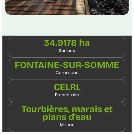
34.9178 ha
Surface
FONTAINE-SUR-SOMME
Commune
CELRL
Propriétaire
Tourbières, marais et
plans d'eau
Milieux