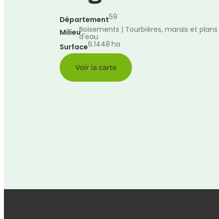
59
Département
Boisements | Tourbières, marais et plans
Milieu
d'eau
6.1448
ha
Surface
Voir la carte