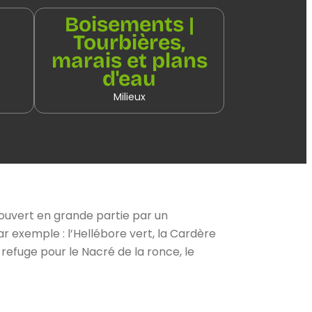
Boisements |
Tourbières,
marais et plans
d'eau
Milieux
couvert en grande partie par un
 exemple : l’Hellébore vert, la Cardère
 refuge pour le Nacré de la ronce, le