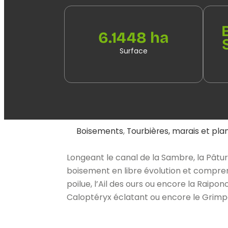
6.1448 ha
Surface
Boisements
,
Tourbières, marais et pla
Longeant le canal de la Sambre, la Pâtur
boisement en libre évolution et compren
poilue, l’Ail des ours ou encore la Raipo
Caloptéryx éclatant ou encore le Grim