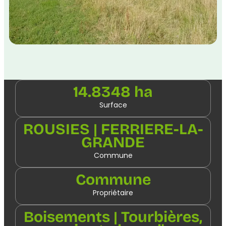
14.8348 ha
Surface
ROUSIES | FERRIERE-LA-
GRANDE
Commune
Commune
Propriétaire
Boisements | Tourbières,