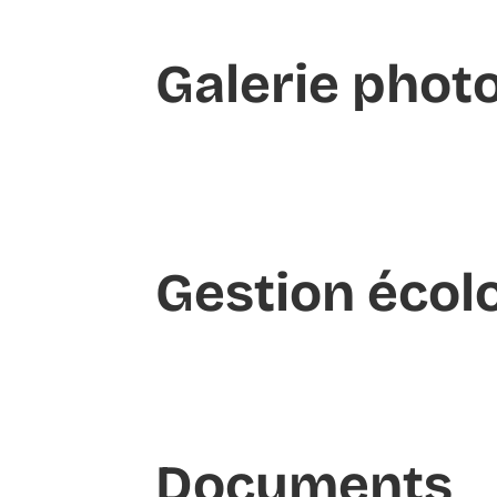
Galerie phot
Gestion écol
Documents​