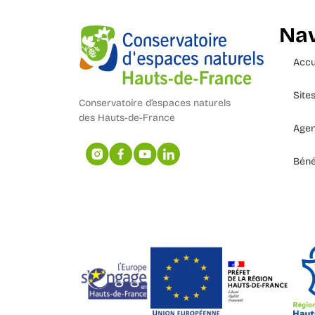
Nav
Accu
Site
Conservatoire d’espaces naturels
des Hauts-de-France
Age
Béné