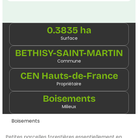
0.3835 ha
Surface
BETHISY-SAINT-MARTIN
Commune
CEN Hauts-de-France
Propriétaire
Boisements
Milieux
Boisements
Petites parcelles forestières essentiellement en