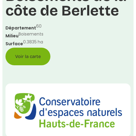
côte de Berlette
60
Département
Boisements
Milieu
0.3835
ha
Surface
Voir la carte