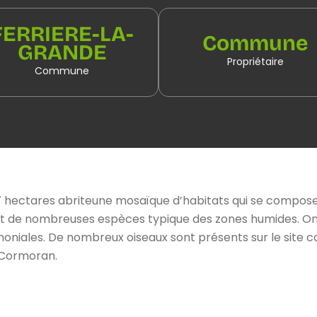
FERRIERE-LA-
Commune
GRANDE
Propriétaire
Commune
7 hectares abriteune mosaïque d’habitats qui se compos
t de nombreuses espèces typique des zones humides. On 
niales. De nombreux oiseaux sont présents sur le site co
 Cormoran.