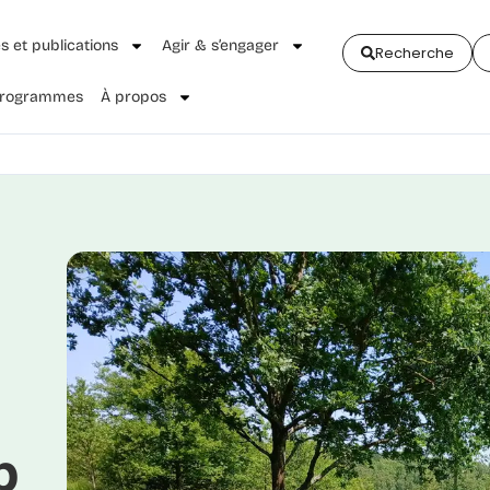
és et publications
Agir & s’engager
Recherche
 Programmes
À propos
p