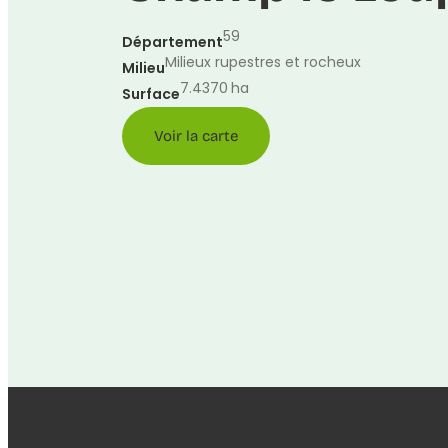
59
Département
Milieux rupestres et rocheux
Milieu
7.4370
ha
Surface
Voir la carte