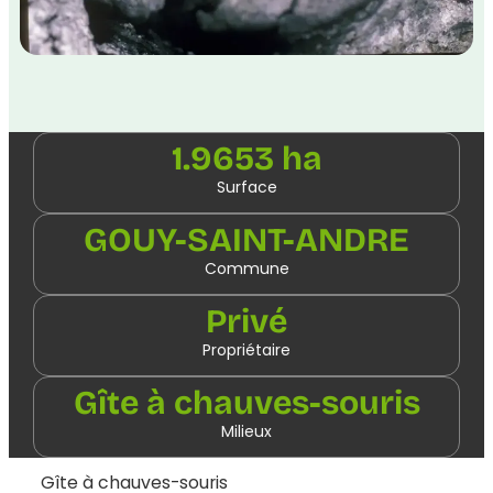
1.9653 ha
Surface
GOUY-SAINT-ANDRE
Commune
Privé
Propriétaire
Gîte à chauves-souris
Milieux
Gîte à chauves-souris