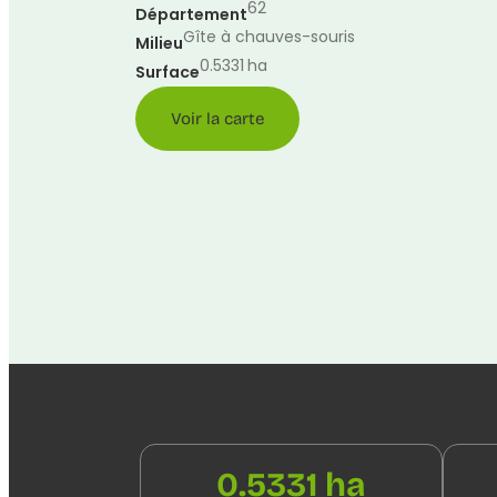
62
Département
Gîte à chauves-souris
Milieu
0.5331
ha
Surface
Voir la carte
0.5331 ha