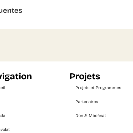
uentes
igation
Projets
eil
Projets et Programmes
s
Partenaires
nda
Don & Mécénat
volat