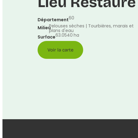
Lieu Restauré
60
Département
Pelouses sèches | Tourbières, marais et
Milieu
plans d'eau
63.0540
ha
Surface
Voir la carte