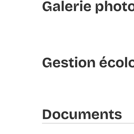
Galerie phot
Gestion écol
Documents​