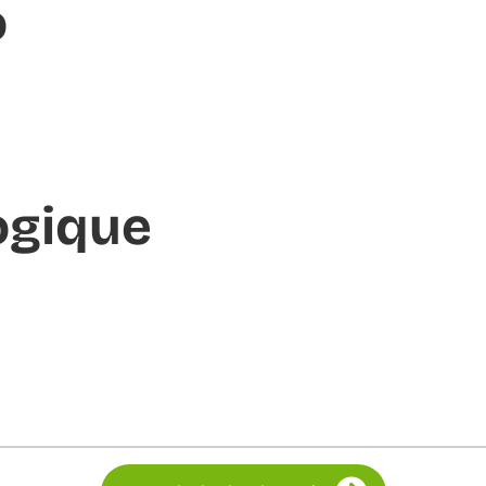
o
ogique