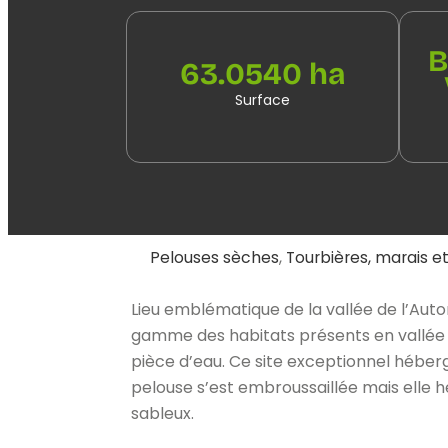
B
63.0540 ha
Surface
Pelouses sèches
,
Tourbières, marais e
Lieu emblématique de la vallée de l’Auto
gamme des habitats présents en vallée d
pièce d’eau. Ce site exceptionnel héberg
pelouse s’est embroussaillée mais elle
sableux.