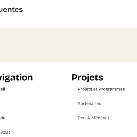
uentes
igation
Projets
eil
Projets et Programmes
s
Partenaires
nda
Don & Mécénat
volat