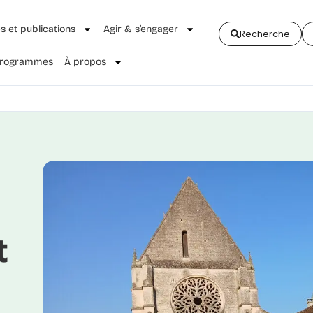
és et publications
Agir & s’engager
Recherche
 Programmes
À propos
t