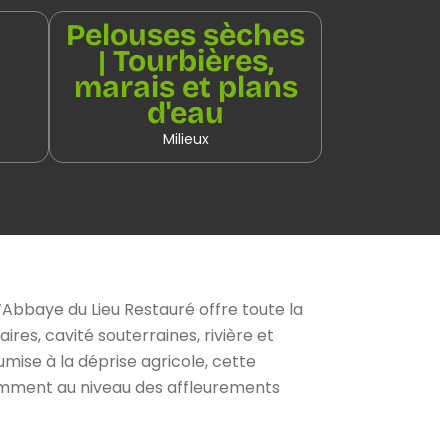
Pelouses sèches
| Tourbières,
marais et plans
d'eau
Milieux
’Abbaye du Lieu Restauré offre toute la
es, cavité souterraines, rivière et
umise à la déprise agricole, cette
amment au niveau des affleurements