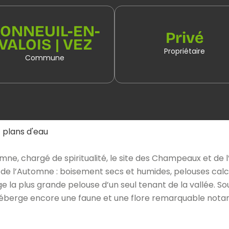
ONNEUIL-EN-
Privé
VALOIS | VEZ
Propriétaire
Commune
t plans d'eau
mne, chargé de spiritualité, le site des Champeaux et de l
e l’Automne : boisement secs et humides, pelouses calcair
e la plus grande pelouse d’un seul tenant de la vallée. So
 héberge encore une faune et une flore remarquable not