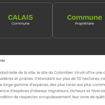
CALAIS
Commune
Commune
Propriétaire
eau
dustrielle de la ville, le site du Colombier Virval offre un
ières et prairies. S’étendant sur plus de 110 hectares, ce
une large gamme d’espèces, des plus rares aux plus commune
ence d’espèces d’oiseaux migrateurs, nicheurs et hiverna
ndition de respecter scrupuleusement leur zone de quiétu