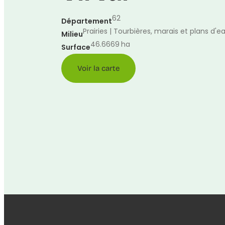
62
Département
Prairies | Tourbières, marais et plans d'e
Milieu
46.6669
ha
Surface
Voir la carte