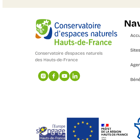
Nav
Accu
Site
Conservatoire d’espaces naturels
des Hauts-de-France
Age
Béné