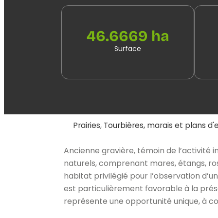
46.6669 ha
Surface
Prairies
,
Tourbières, marais et plans d'
Ancienne gravière, témoin de l’activité in
naturels, comprenant mares, étangs, rosel
habitat privilégié pour l’observation d’
est particulièrement favorable à la prés
représente une opportunité unique, à co