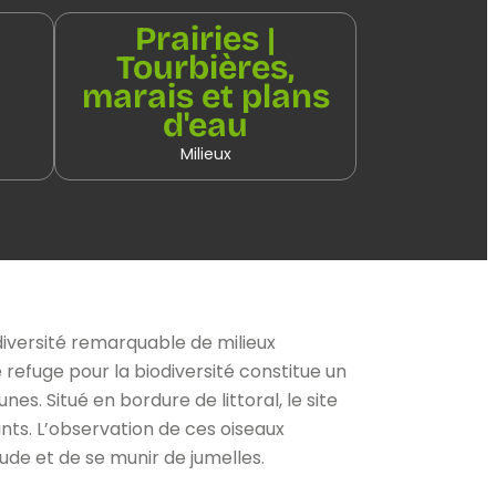
Prairies |
Tourbières,
marais et plans
d'eau
Milieux
e diversité remarquable de milieux
 refuge pour la biodiversité constitue un
s. Situé en bordure de littoral, le site
nts. L’observation de ces oiseaux
de et de se munir de jumelles.