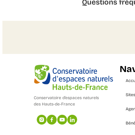
Questions fréq
Nav
Accu
Site
Conservatoire d’espaces naturels
des Hauts-de-France
Age
Béné