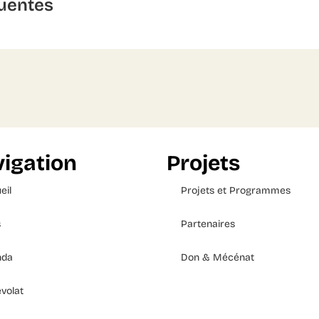
uentes
igation
Projets
eil
Projets et Programmes
s
Partenaires
nda
Don & Mécénat
volat