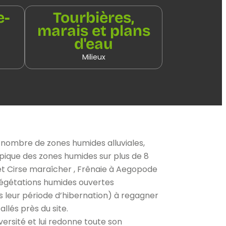
e-
Tourbières,
marais et plans
d'eau
Milieux
 nombre de zones humides alluviales,
ypique des zones humides sur plus de 8
t Cirse maraîcher , Frênaie à Aegopode
 végétations humides ouvertes
s leur période d’hibernation) à regagner
llés près du site.
versité et lui redonne toute son