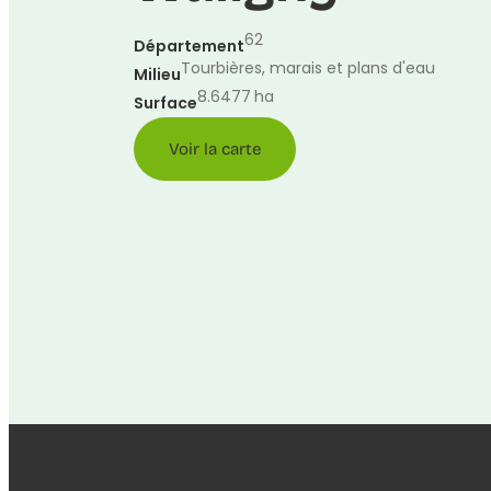
62
Département
Tourbières, marais et plans d'eau
Milieu
8.6477
ha
Surface
Voir la carte