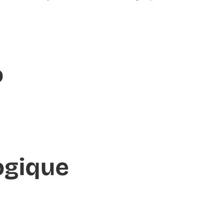
o
ogique