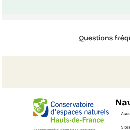
Questions fréq
Nav
Accu
Site