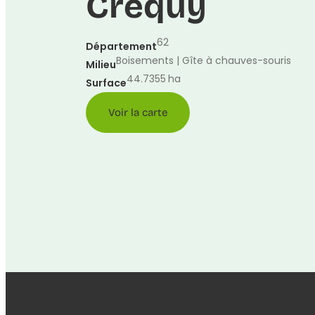
Créquy
62
Département
Boisements | Gîte à chauves-souris
Milieu
44.7355
ha
Surface
Voir la carte