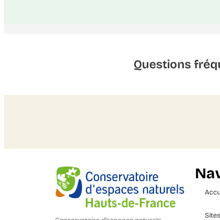
Questions fréq
Nav
Accu
Site