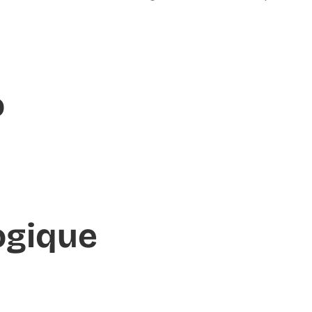
o
ogique