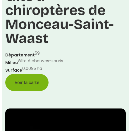
chiroptères de
Monceau-Saint-
Waast
59
Département
Gîte à chauves-souris
Milieu
0.0095
ha
Surface
Voir la carte