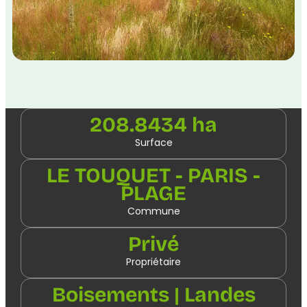
208.8434 ha
Surface
LE TOUQUET - PARIS -
PLAGE
Commune
Privé
Propriétaire
Boisements | Landes