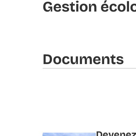
Gestion écol
Documents​
Devenez