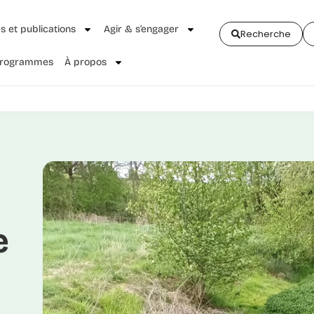
és et publications
Agir & s’engager
Recherche
 Programmes
À propos
e