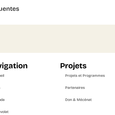
uentes
igation
Projets
eil
Projets et Programmes
s
Partenaires
nda
Don & Mécénat
volat