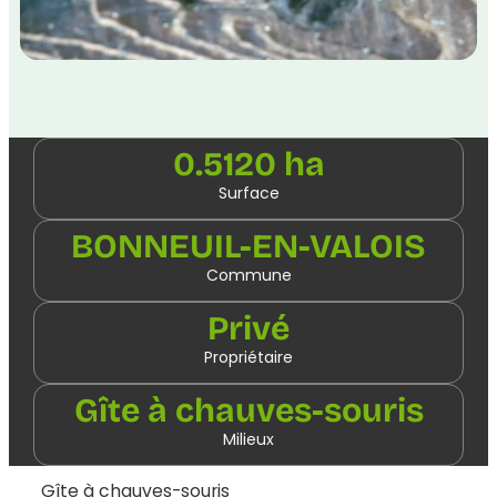
0.5120 ha
Surface
BONNEUIL-EN-VALOIS
Commune
Privé
Propriétaire
Gîte à chauves-souris
Milieux
Gîte à chauves-souris