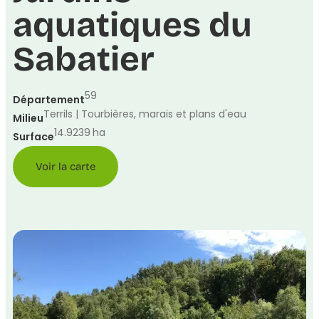
aquatiques du
Sabatier
59
Département
Terrils | Tourbières, marais et plans d'eau
Milieu
14.9239
ha
Surface
Voir la carte